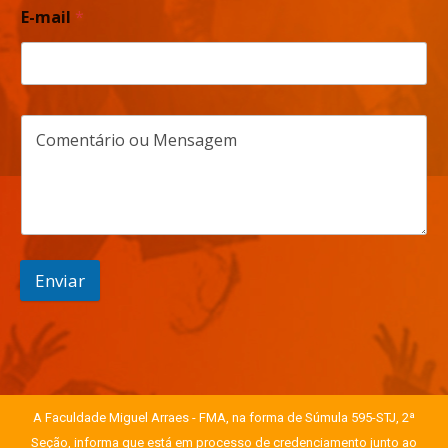
E-mail
*
Enviar
A Faculdade Miguel Arraes - FMA, na forma de Súmula 595-STJ, 2ª
Seção, informa que está em processo de credenciamento junto ao