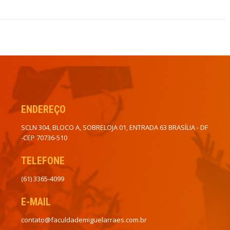
ENDEREÇO
SCLN 304, BLOCO A, SOBRELOJA 01, ENTRADA 63 BRASÍLIA - DF
-CEP 70736-510
TELEFONE
(61) 3365-4099
E-MAIL
contato@faculdademiguelarraes.com.br