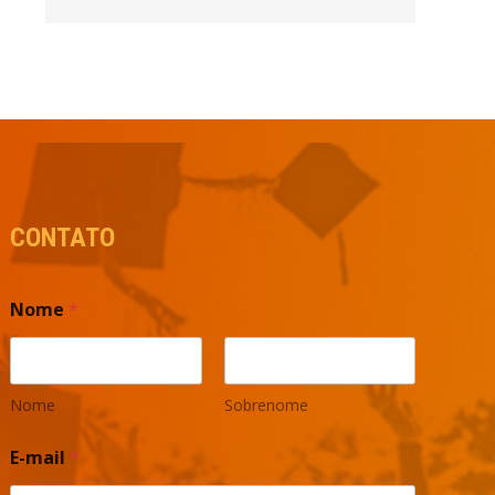
CONTATO
Nome
*
Nome
Sobrenome
E-mail
*