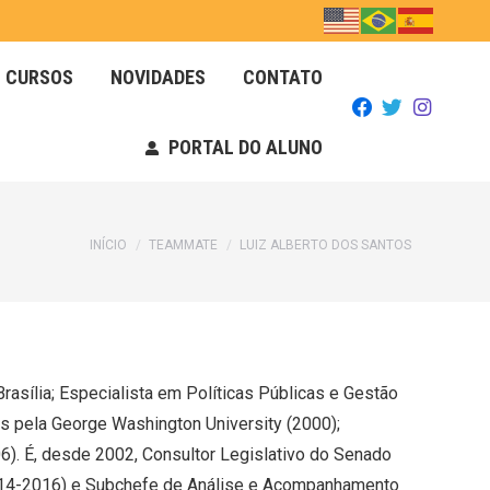
CURSOS
NOVIDADES
CONTATO
CURSOS
NOVIDADES
CONTATO
PORTAL DO ALUNO
PORTAL DO ALUNO
Você está aqui:
INÍCIO
TEAMMATE
LUIZ ALBERTO DOS SANTOS
sília; Especialista em Políticas Públicas e Gestão
 pela George Washington University (2000);
). É, desde 2002, Consultor Legislativo do Senado
(2014-2016) e Subchefe de Análise e Acompanhamento