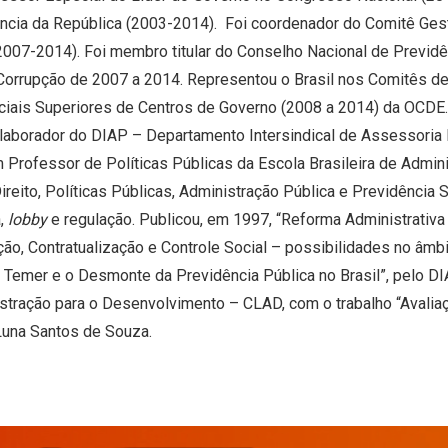
dência da República (2003-2014). Foi coordenador do Comitê Ge
2007-2014). Foi membro titular do Conselho Nacional de Previd
orrupção de 2007 a 2014. Representou o Brasil nos Comitês de 
ciais Superiores de Centros de Governo (2008 a 2014) da OCDE. 
laborador do DIAP – Departamento Intersindical de Assessoria P
m Professor de Políticas Públicas da Escola Brasileira de Admi
eito, Políticas Públicas, Administração Pública e Previdência 
a,
lobby
e regulação. Publicou, em 1997, “Reforma Administrati
ação, Contratualização e Controle Social – possibilidades no âm
 Temer e o Desmonte da Previdência Pública no Brasil”, pelo D
stração para o Desenvolvimento – CLAD, com o trabalho “Avalia
Luna Santos de Souza.