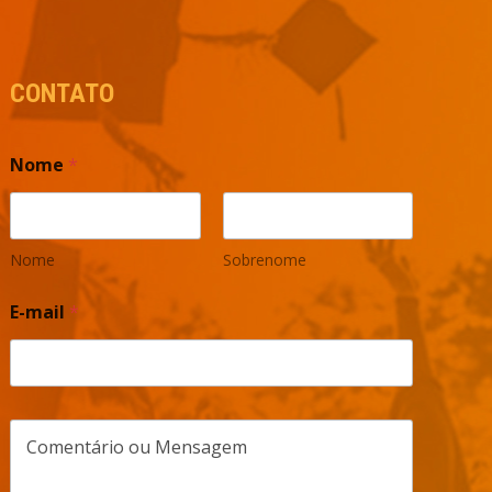
CONTATO
Nome
*
Nome
Sobrenome
E-mail
*